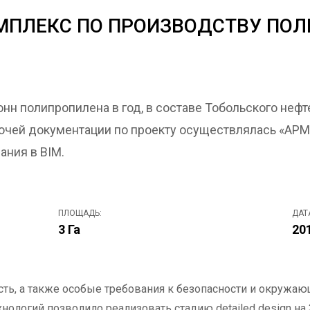
МПЛЕКС ПО ПРОИЗВОДСТВУ ПО
онн полипропилена в год, в составе Тобольского не
абочей документации по проекту осуществлялась «АР
ния в BIM.
ПЛОЩАДЬ:
ДАТ
3 Га
20
сть, а также особые требования к безопасности и окружаю
логий позволило реализовать стадию detailed design на 