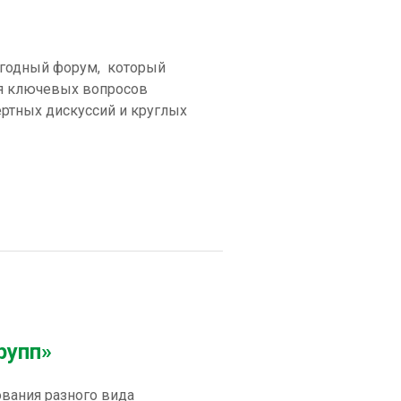
егодный форум, который
ия ключевых вопросов
ертных дискуссий и круглых
рупп»
вания разного вида