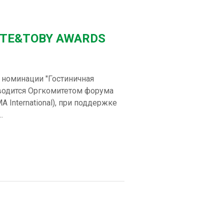
TATE&TOBY AWARDS
 номинации "Гостиничная
водится Оргкомитетом форума
nternational), при поддержке
.